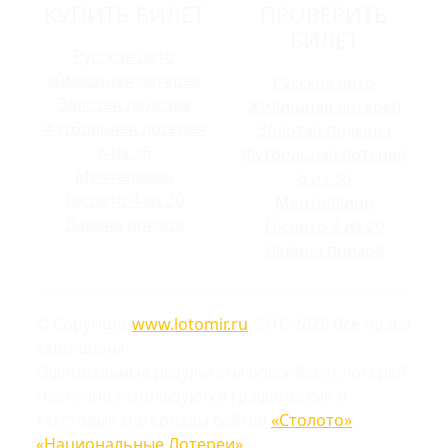
КУПИТЬ БИЛЕТ
ПРОВЕРИТЬ
БИЛЕТ
Русское лото
Жилищная лотерея
Русское лото
Золотая подкова
Жилищная лотерея
Футбольная лотерея
Золотая подкова
6 из 36
Футбольная лотерея
Мечталлион
6 из 36
Гослото 4 из 20
Мечталлион
Лавина призов
Гослото 4 из 20
Лавина призов
© Copyright
www.lotomir.ru
2016-2026 Все права
защищены
Официальные результаты российских лотерей
Частично используются графические и
текстовые материалы сайтов
«Столото»
,
«Национальные Лотереи»