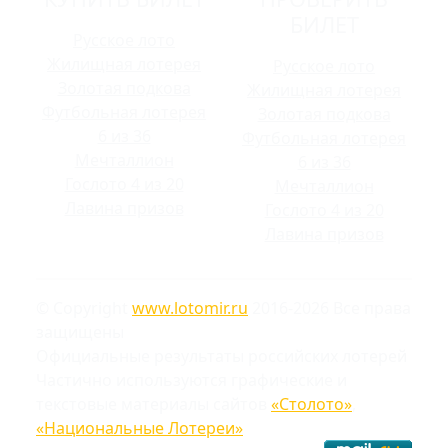
БИЛЕТ
Русское лото
Жилищная лотерея
Русское лото
Золотая подкова
Жилищная лотерея
Футбольная лотерея
Золотая подкова
6 из 36
Футбольная лотерея
Мечталлион
6 из 36
Гослото 4 из 20
Мечталлион
Лавина призов
Гослото 4 из 20
Лавина призов
© Copyright
www.lotomir.ru
2016-2026 Все права
защищены
Официальные результаты российских лотерей
Частично используются графические и
текстовые материалы сайтов
«Столото»
,
«Национальные Лотереи»