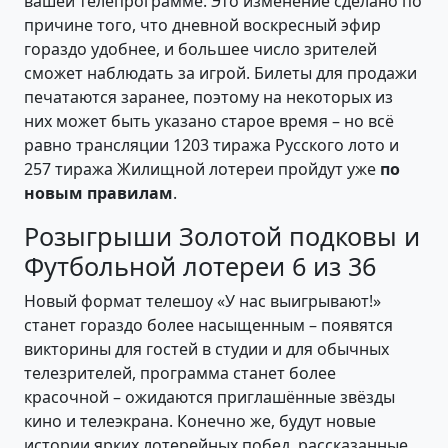
вашей телепрограмме. Это изменение сделано по
причине того, что дневной воскресный эфир
гораздо удобнее, и большее число зрителей
сможет наблюдать за игрой. Билеты для продажи
печатаются заранее, поэтому на некоторых из
них может быть указано старое время – но всё
равно трансляции 1203 тиража Русского лото и
257 тиража Жилищной лотереи пройдут уже
по
новым правилам
.
Розыгрыши Золотой подковы и
Футбольной лотереи 6 из 36
Новый формат телешоу «У нас выигрывают!»
станет гораздо более насыщенным – появятся
викторины для гостей в студии и для обычных
телезрителей, программа станет более
красочной – ожидаются приглашённые звёзды
кино и телеэкрана. Конечно же, будут новые
истории ярких лотерейных побед, рассказанные