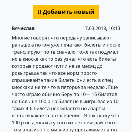
Добавить новый
Вячеслав
17.03.2018, 10:13
Многие говорят что передачу записывают
раньше а потом уже печатают билеты и после
транслируют по тв сначало тоже так подумал
но в киоске как то раз узнал что есть билеты
которые продают чутли не за месяц до
розыгрыша так что все норм просто
спрашивайте такие билеты они есть в спец
киосках а не те что в пяторке за неделю . Еще
часто играю обычно беру по 10— 15 билетов
но больше 100 р на билет не выигрывал из 10
таких 4-6 билета неокупается но азарт и
всетаки какоето развлечение . Я так скажу что
100 р не деньги а у кого их нет неиграйте кто-
то и в казино по миллиону просаживает а тут