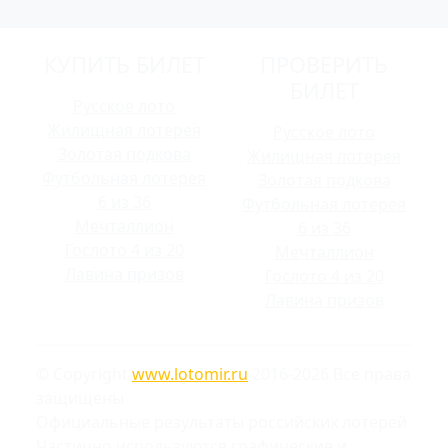
КУПИТЬ БИЛЕТ
ПРОВЕРИТЬ
БИЛЕТ
Русское лото
Жилищная лотерея
Русское лото
Золотая подкова
Жилищная лотерея
Футбольная лотерея
Золотая подкова
6 из 36
Футбольная лотерея
Мечталлион
6 из 36
Гослото 4 из 20
Мечталлион
Лавина призов
Гослото 4 из 20
Лавина призов
© Copyright
www.lotomir.ru
2016-2026 Все права
защищены
Официальные результаты российских лотерей
Частично используются графические и