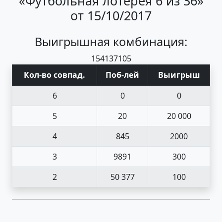
«Футбольная лотерея 6 из 36»
от 15/10/2017
Выигрышная комбинация:
15
4
13
7
10
5
Кол-во совпад
.
Поб
-
лей
Выигрыш
6
0
0
5
20
20 000
4
845
2000
3
9891
300
2
50 377
100