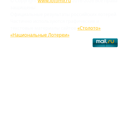
© Copyright
www.lotomir.ru
2016-2026 Все права
защищены
Официальные результаты российских лотерей
Частично используются графические и
текстовые материалы сайтов
«Столото»
,
«Национальные Лотереи»