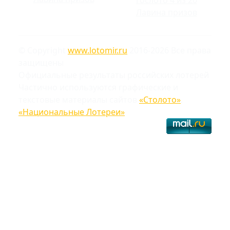
Лавина призов
© Copyright
www.lotomir.ru
2016-2026 Все права
защищены
Официальные результаты российских лотерей
Частично используются графические и
текстовые материалы сайтов
«Столото»
,
«Национальные Лотереи»