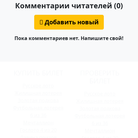
Комментарии читателей (0)
Добавить новый
Пока комментариев нет. Напишите свой!
КУПИТЬ БИЛЕТ
ПРОВЕРИТЬ
БИЛЕТ
Русское лото
Жилищная лотерея
Русское лото
Золотая подкова
Жилищная лотерея
Футбольная лотерея
Золотая подкова
6 из 36
Футбольная лотерея
Мечталлион
6 из 36
Гослото 4 из 20
Мечталлион
Лавина призов
Гослото 4 из 20