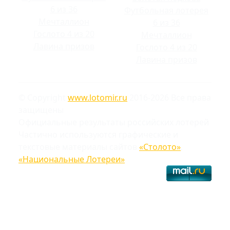
6 из 36
Футбольная лотерея
Мечталлион
6 из 36
Гослото 4 из 20
Мечталлион
Лавина призов
Гослото 4 из 20
Лавина призов
© Copyright
www.lotomir.ru
2016-2026 Все права
защищены
Официальные результаты российских лотерей
Частично используются графические и
текстовые материалы сайтов
«Столото»
,
«Национальные Лотереи»