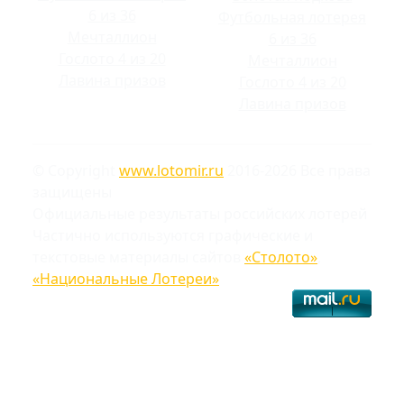
6 из 36
Футбольная лотерея
Мечталлион
6 из 36
Гослото 4 из 20
Мечталлион
Лавина призов
Гослото 4 из 20
Лавина призов
© Copyright
www.lotomir.ru
2016-2026 Все права
защищены
Официальные результаты российских лотерей
Частично используются графические и
текстовые материалы сайтов
«Столото»
,
«Национальные Лотереи»