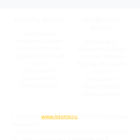
КУПИТЬ БИЛЕТ
ПРОВЕРИТЬ
БИЛЕТ
Русское лото
Жилищная лотерея
Русское лото
Золотая подкова
Жилищная лотерея
Футбольная лотерея
Золотая подкова
6 из 36
Футбольная лотерея
Мечталлион
6 из 36
Гослото 4 из 20
Мечталлион
Лавина призов
Гослото 4 из 20
Лавина призов
© Copyright
www.lotomir.ru
2016-2026 Все права
защищены
Официальные результаты российских лотерей
Частично используются графические и