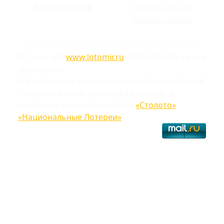
Лавина призов
Гослото 4 из 20
Лавина призов
© Copyright
www.lotomir.ru
2016-2026 Все права
защищены
Официальные результаты российских лотерей
Частично используются графические и
текстовые материалы сайтов
«Столото»
,
«Национальные Лотереи»