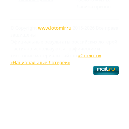
Лавина призов
© Copyright
www.lotomir.ru
2016-2026 Все права
защищены
Официальные результаты российских лотерей
Частично используются графические и
текстовые материалы сайтов
«Столото»
,
«Национальные Лотереи»