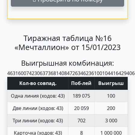
Тиражная таблица №16
«Мечталлион» от 15/01/2023
Выигрышная комбинация:
46
31
60
07
42
30
63
73
68
14
08
47
26
34
62
36
10
01
04
41
64
29
40
6
Кол-во совпад
.
Поб
-
лей
Выигрыш
Одна линия
(ходов: 43)
189 075
100
Две линии
(ходов: 43)
20 059
200
Три линии
(ходов: 43)
702
3 000
Карточка
(ходов: 43)
8
1 000 000