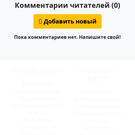
Комментарии читателей (0)
Добавить новый
Пока комментариев нет. Напишите свой!
КУПИТЬ БИЛЕТ
ПРОВЕРИТЬ
БИЛЕТ
Русское лото
Жилищная лотерея
Русское лото
Золотая подкова
Жилищная лотерея
Футбольная лотерея
Золотая подкова
6 из 36
Футбольная лотерея
Мечталлион
6 из 36
Гослото 4 из 20
Мечталлион
Лавина призов
Гослото 4 из 20