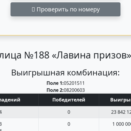
Проверить по номеру
лица №188 «Лавина призов» 
Выигрышная комбинация:
Поле 1:
05
20
15
11
Поле 2:
08
20
06
03
пад
ений
Поб
едите
лей
Выигр
4
0
23 842 1
3
0
1 000 00
4