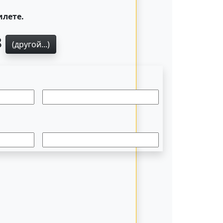
илете.
8
(другой...)