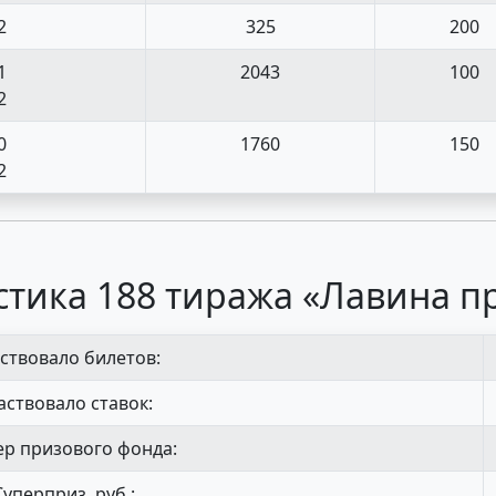
2
325
200
1
2043
100
2
0
1760
150
2
стика 188 тиража «Лавина п
ствовало билетов:
аствовало ставок:
р призового фонда:
Суперприз, руб.: