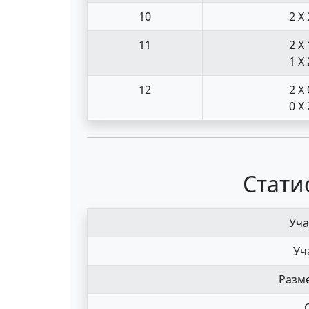
10
2 X 
11
2 X 
1 X 
12
2 X 
0 X 
Стати
Уча
Уч
Разме