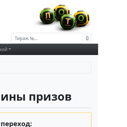
жей
вины призов
переход: