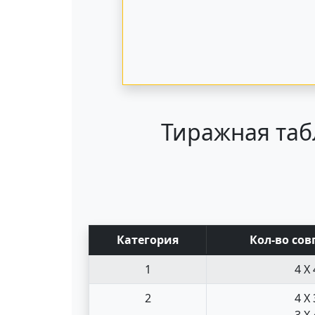
Тиражная таб
Кат
егория
Кол-во сов
1
4 X 
2
4 X 
3 X 