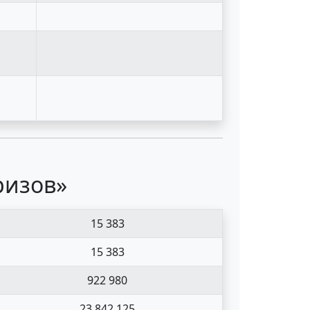
ризов»
15 383
15 383
922 980
23 842 125