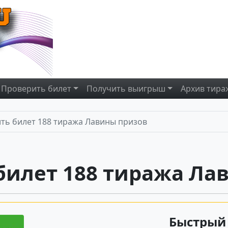
Проверить
билет
Получить
выигрыш
Архив
тира
ть билет 188 тиража Лавины призов
билет 188 тиража Ла
Быстрый 