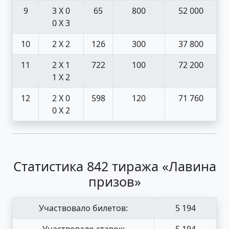
9
3 X 0
65
800
52 000
0 X 3
10
2 X 2
126
300
37 800
11
2 X 1
722
100
72 200
1 X 2
12
2 X 0
598
120
71 760
0 X 2
Статистика 842 тиража «Лавина
призов»
Участвовало билетов:
5 194
Участвовало ставок:
5 194