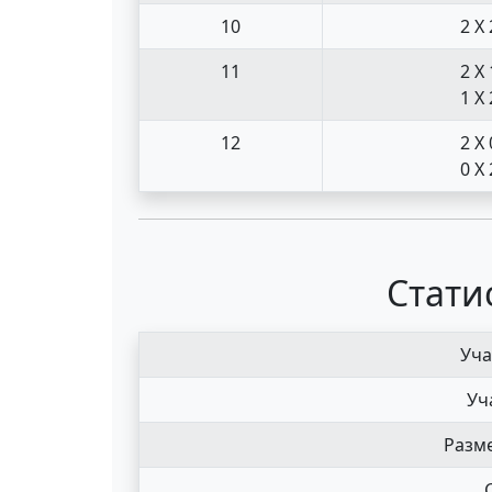
10
2 X 
11
2 X 
1 X 
12
2 X 
0 X 
Стати
Уча
Уч
Разме