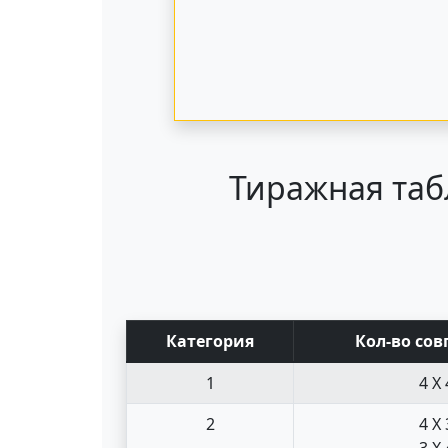
Тиражная таб
Кат
егория
Кол-во сов
1
4 X 
2
4 X 
3 X 