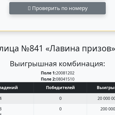
Проверить по номеру
лица №841 «Лавина призов» 
Выигрышная комбинация:
Поле 1:
20
08
12
02
Поле 2:
08
04
15
10
пад
ений
Поб
едите
лей
Выигр
4
0
20 000 0
3
0
200 00
4