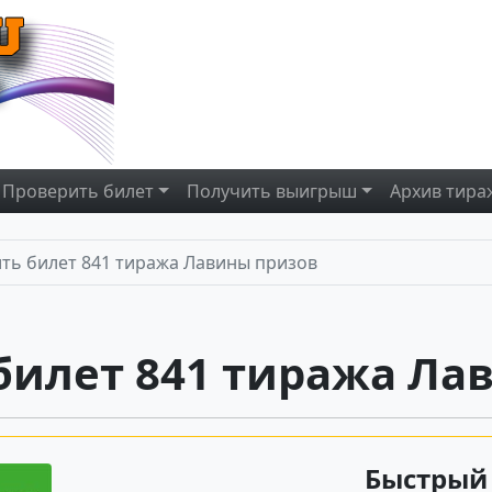
Проверить
билет
Получить
выигрыш
Архив
тира
ть билет 841 тиража Лавины призов
билет 841 тиража Ла
Быстрый 