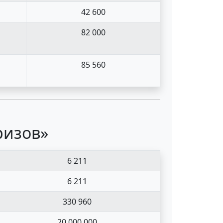
42 600
82 000
85 560
ризов»
6 211
6 211
330 960
20 000 000