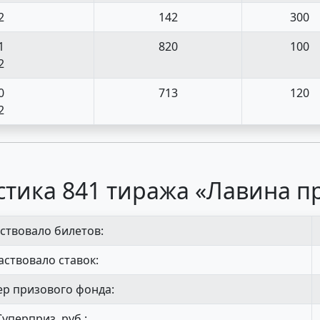
2
142
300
1
820
100
2
0
713
120
2
стика 841 тиража «Лавина п
ствовало билетов:
аствовало ставок:
р призового фонда:
Суперприз, руб.: