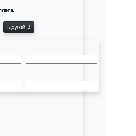
илете.
1
(другой...)