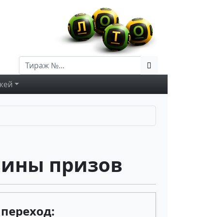
жей
вины призов
переход: