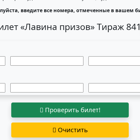
уйста, введите все номера, отмеченные в вашем б
илет «Лавина призов» Тираж 84
Проверить билет!
Очистить