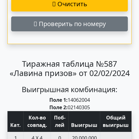
Очистить
Проверить по номеру
Тиражная таблица №587
«Лавина призов» от 02/02/2024
Выигрышная комбинация:
Поле 1:
14
06
20
04
Поле 2:
02
14
03
05
Кол-во
Поб
-
Общий
Кат
.
совпад
.
лей
Выигрыш
выигрыш
1
4 X 4
0
20 000 000