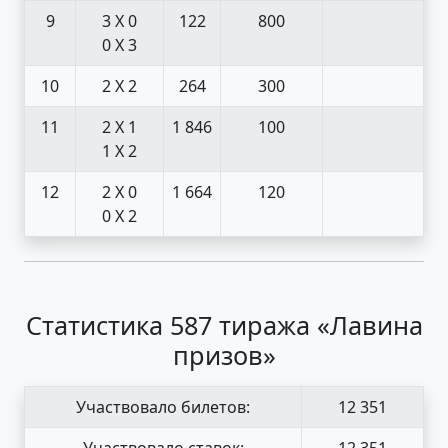
9
3 X 0
122
800
0 X 3
10
2 X 2
264
300
11
2 X 1
1 846
100
1 X 2
12
2 X 0
1 664
120
0 X 2
Статистика 587 тиража «Лавина
призов»
Участвовало билетов:
12 351
Участвовало ставок:
12 351