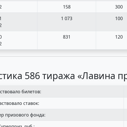
2
158
300
1
1 073
100
2
0
831
120
2
стика 586 тиража «Лавина п
ствовало билетов:
аствовало ставок:
р призового фонда:
Суперприз, руб.: