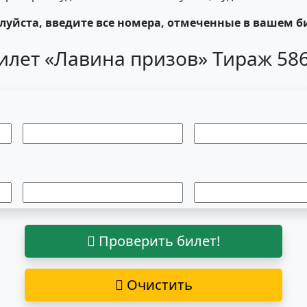
уйста, введите все номера, отмеченные в вашем б
илет «Лавина призов» Тираж 58
Проверить билет!
Очистить