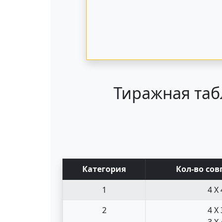
Тиражная таб
Кат
егория
Кол-во сов
1
4 X 
2
4 X 
3 X 