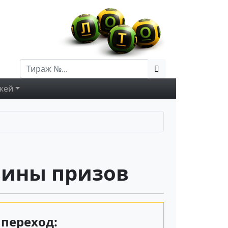
жей
вины призов
переход: