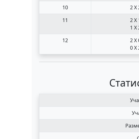
10
2 X 
11
2 X 
1 X 
12
2 X 
0 X 
Стати
Уча
Уч
Разме