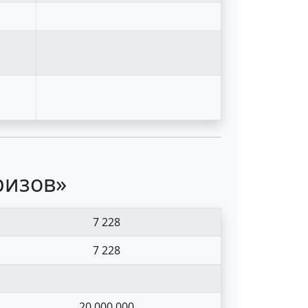
ризов»
7 228
7 228
20 000 000