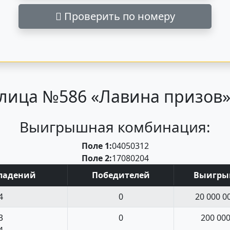
Проверить по номеру
лица №586 «Лавина призов» 
Выигрышная комбинация:
Поле 1:
04
05
03
12
Поле 2:
17
08
02
04
пад
ений
Поб
едите
лей
Выигр
4
0
20 000 0
3
0
200 00
4