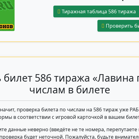
Тиражная таблица 586 тиража
Проверить би
 билет 586 тиража «Лавина 
числам в билете
 значит, проверка билета по числам на 586 тираж уже РА
ормы в соответствии с игровой карточкой в вашем билет
те данные неверно (введёте не те номера, перепутаете
- проверка будет неточной. Пожалуйста, будьте внимате