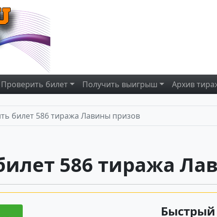
Проверить
билет
Получить
выигрыш
Архив
тира
ть билет 586 тиража Лавины призов
билет 586 тиража Ла
Быстрый 