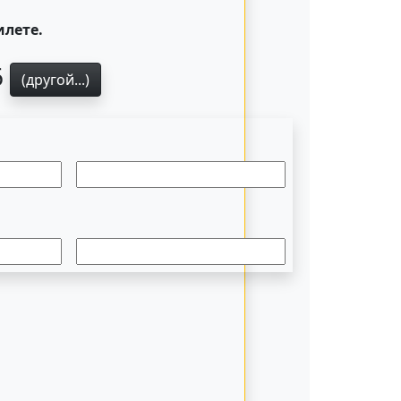
илете.
6
(другой...)