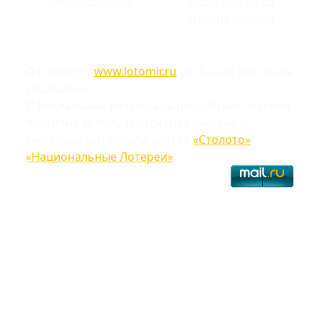
Гослото 4 из 20
Лавина призов
© Copyright
www.lotomir.ru
2016-2026 Все права
защищены
Официальные результаты российских лотерей
Частично используются графические и
текстовые материалы сайтов
«Столото»
,
«Национальные Лотереи»