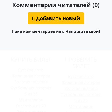
Комментарии читателей (0)
Добавить новый
Пока комментариев нет. Напишите свой!
КУПИТЬ БИЛЕТ
ПРОВЕРИТЬ
БИЛЕТ
Русское лото
Жилищная лотерея
Русское лото
Золотая подкова
Жилищная лотерея
Футбольная лотерея
Золотая подкова
6 из 36
Футбольная лотерея
Мечталлион
6 из 36
Гослото 4 из 20
Мечталлион
Лавина призов