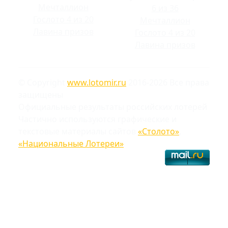
Мечталлион
6 из 36
Гослото 4 из 20
Мечталлион
Лавина призов
Гослото 4 из 20
Лавина призов
© Copyright
www.lotomir.ru
2016-2026 Все права
защищены
Официальные результаты российских лотерей
Частично используются графические и
текстовые материалы сайтов
«Столото»
,
«Национальные Лотереи»