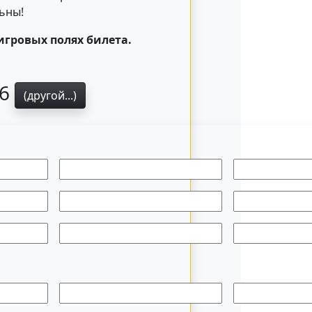
льны!
игровых полях билета.
76
(другой...)