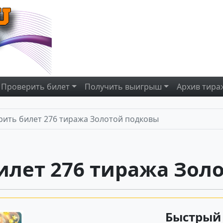
Проверить
билет
Получить
выигрыш
Архив
тира
ить билет 276 тиража Золотой подковы
илет 276 тиража Зол
Быстрый 