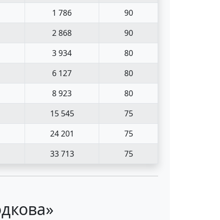
1 786
90
2 868
90
3 934
80
6 127
80
8 923
80
15 545
75
24 201
75
33 713
75
одкова»