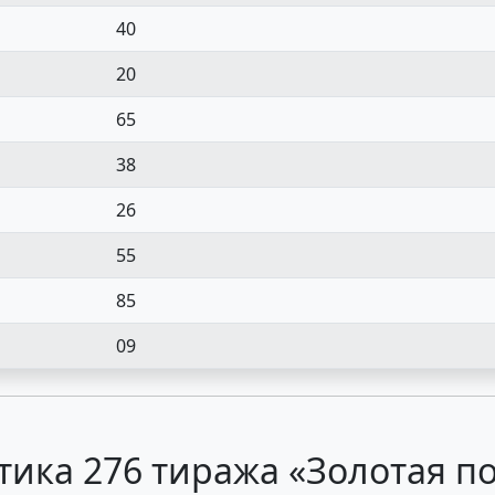
40
20
65
38
26
55
85
09
тика 276 тиража «Золотая п