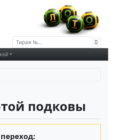
жей
отой подковы
переход: