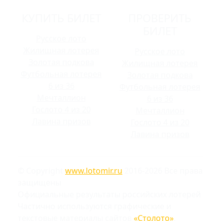
КУПИТЬ БИЛЕТ
ПРОВЕРИТЬ
БИЛЕТ
Русское лото
Жилищная лотерея
Русское лото
Золотая подкова
Жилищная лотерея
Футбольная лотерея
Золотая подкова
6 из 36
Футбольная лотерея
Мечталлион
6 из 36
Гослото 4 из 20
Мечталлион
Лавина призов
Гослото 4 из 20
Лавина призов
© Copyright
www.lotomir.ru
2016-2026 Все права
защищены
Официальные результаты российских лотерей
Частично используются графические и
текстовые материалы сайтов
«Столото»
,