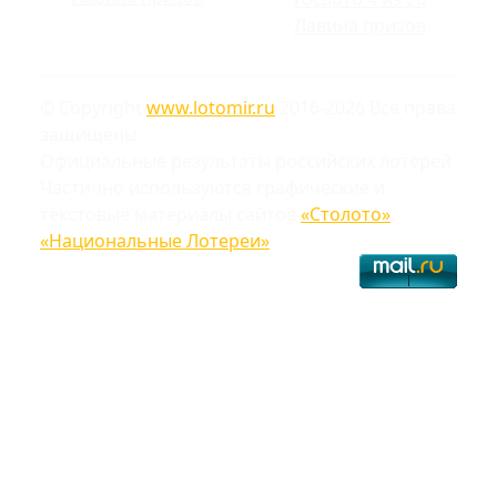
Лавина призов
© Copyright
www.lotomir.ru
2016-2026 Все права
защищены
Официальные результаты российских лотерей
Частично используются графические и
текстовые материалы сайтов
«Столото»
,
«Национальные Лотереи»