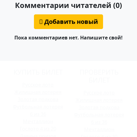
Комментарии читателей (0)
Добавить новый
Пока комментариев нет. Напишите свой!
КУПИТЬ БИЛЕТ
ПРОВЕРИТЬ
БИЛЕТ
Русское лото
Жилищная лотерея
Русское лото
Золотая подкова
Жилищная лотерея
Футбольная лотерея
Золотая подкова
6 из 36
Футбольная лотерея
Мечталлион
6 из 36
Гослото 4 из 20
Мечталлион
Лавина призов
Гослото 4 из 20