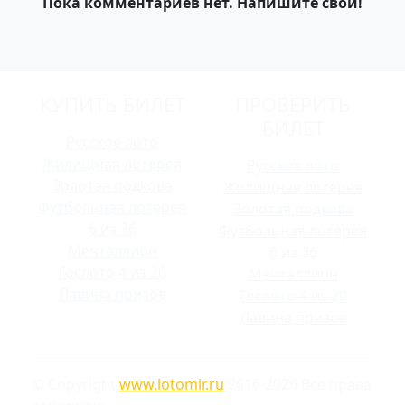
Пока комментариев нет. Напишите свой!
КУПИТЬ БИЛЕТ
ПРОВЕРИТЬ
БИЛЕТ
Русское лото
Жилищная лотерея
Русское лото
Золотая подкова
Жилищная лотерея
Футбольная лотерея
Золотая подкова
6 из 36
Футбольная лотерея
Мечталлион
6 из 36
Гослото 4 из 20
Мечталлион
Лавина призов
Гослото 4 из 20
Лавина призов
© Copyright
www.lotomir.ru
2016-2026 Все права