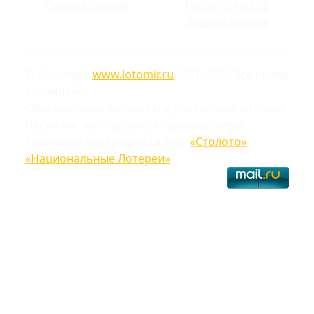
Лавина призов
Гослото 4 из 20
Лавина призов
© Copyright
www.lotomir.ru
2016-2026 Все права
защищены
Официальные результаты российских лотерей
Частично используются графические и
текстовые материалы сайтов
«Столото»
,
«Национальные Лотереи»