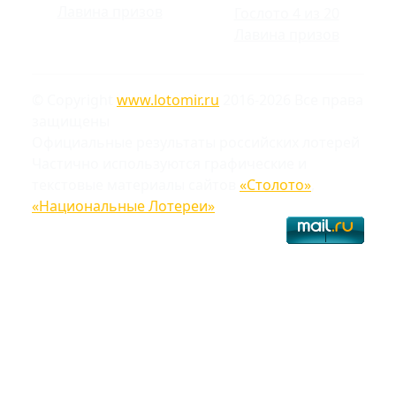
Лавина призов
Гослото 4 из 20
Лавина призов
© Copyright
www.lotomir.ru
2016-2026 Все права
защищены
Официальные результаты российских лотерей
Частично используются графические и
текстовые материалы сайтов
«Столото»
,
«Национальные Лотереи»