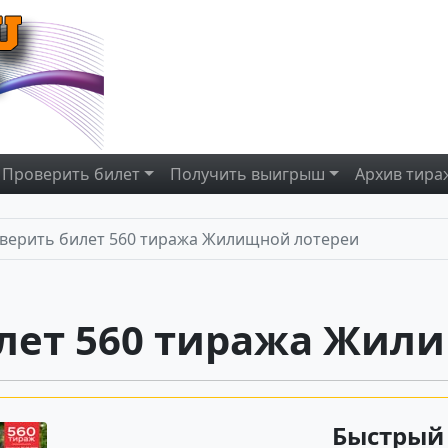
Проверить
билет
Получить
выигрыш
Архив
тира
верить билет 560 тиража Жилищной лотереи
лет 560 тиража Жил
Быстрый 