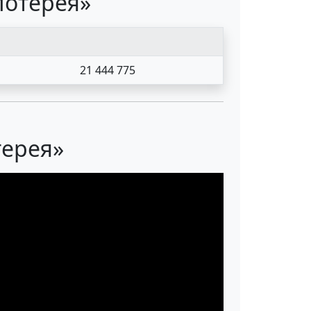
лотерея»
21 444 775
терея»