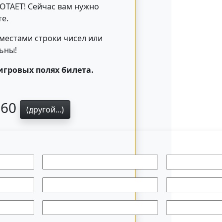
БОТАЕТ! Сейчас вам нужно
е.
 местами строки чисел или
льны!
игровых полях билета.
560
(другой...)