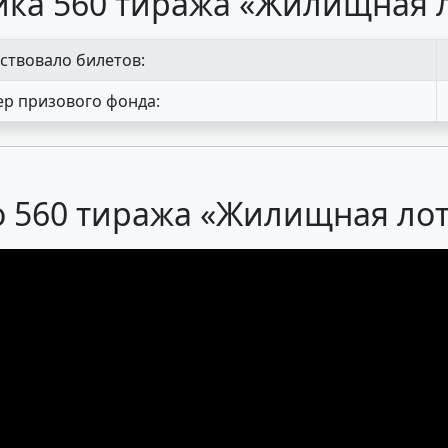
ика 560 тиража «Жилищная 
ствовало билетов:
р призового фонда:
 560 тиража «Жилищная ло