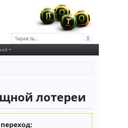
жей
ищной лотереи
переход: