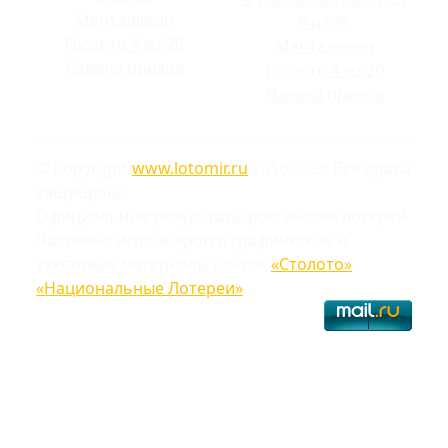
Мечталлион
6 из 36
Гослото 4 из 20
Мечталлион
Лавина призов
Гослото 4 из 20
Лавина призов
© Copyright
www.lotomir.ru
2016-2026 Все права
защищены
Официальные результаты российских лотерей
Частично используются графические и
текстовые материалы сайтов
«Столото»
,
«Национальные Лотереи»