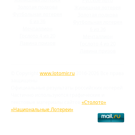
Русское лото
Золотая подкова
Жилищная лотерея
Футбольная лотерея
Золотая подкова
6 из 36
Футбольная лотерея
Мечталлион
6 из 36
Гослото 4 из 20
Мечталлион
Лавина призов
Гослото 4 из 20
Лавина призов
© Copyright
www.lotomir.ru
2016-2026 Все права
защищены
Официальные результаты российских лотерей
Частично используются графические и
текстовые материалы сайтов
«Столото»
,
«Национальные Лотереи»