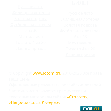
БИЛЕТ
Русское лото
Жилищная лотерея
Русское лото
Золотая подкова
Жилищная лотерея
Футбольная лотерея
Золотая подкова
6 из 36
Футбольная лотерея
Мечталлион
6 из 36
Гослото 4 из 20
Мечталлион
Лавина призов
Гослото 4 из 20
Лавина призов
© Copyright
www.lotomir.ru
2016-2026 Все права
защищены
Официальные результаты российских лотерей
Частично используются графические и
текстовые материалы сайтов
«Столото»
,
«Национальные Лотереи»