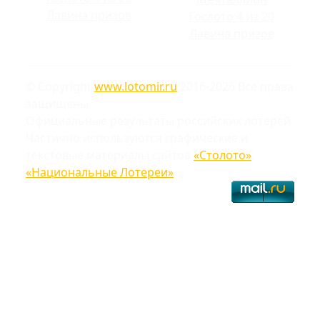
Лавина призов
Гослото 4 из 20
Лавина призов
© Copyright
www.lotomir.ru
2016-2026 Все права
защищены
Официальные результаты российских лотерей
Частично используются графические и
текстовые материалы сайтов
«Столото»
,
«Национальные Лотереи»