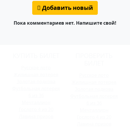
Добавить новый
Пока комментариев нет. Напишите свой!
КУПИТЬ БИЛЕТ
ПРОВЕРИТЬ
БИЛЕТ
Русское лото
Жилищная лотерея
Русское лото
Золотая подкова
Жилищная лотерея
Футбольная лотерея
Золотая подкова
6 из 36
Футбольная лотерея
Мечталлион
6 из 36
Гослото 4 из 20
Мечталлион
Лавина призов
Гослото 4 из 20
Лавина призов