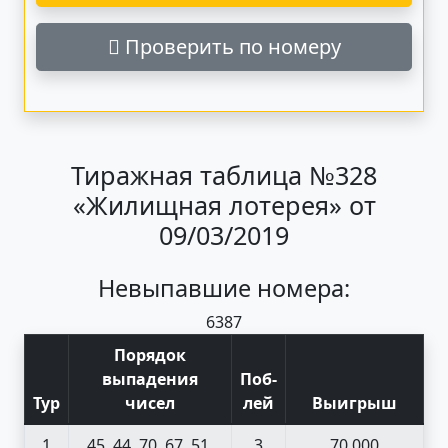
Проверить по номеру
Тиражная таблица №328
«Жилищная лотерея» от
09/03/2019
Невыпавшие номера:
63
87
Порядок
выпадения
Поб
-
Тур
чисел
лей
Выигрыш
1
45, 44, 70, 67, 51,
3
70 000