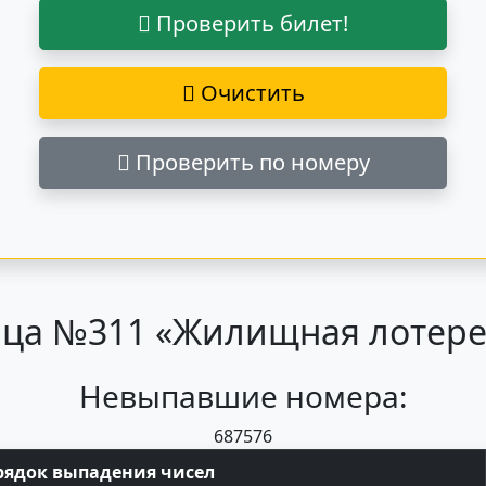
Проверить билет!
Очистить
Проверить по номеру
ца №311 «Жилищная лотерея
Невыпавшие номера:
68
75
76
рядок выпадения чисел