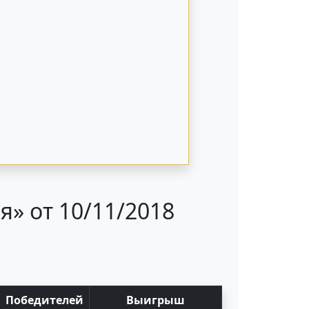
» от 10/11/2018
Поб
едите
лей
Выигрыш