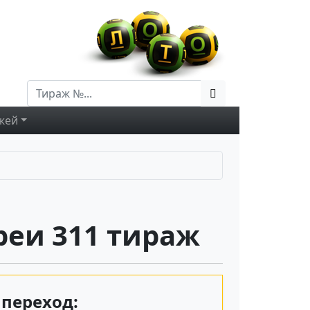
жей
еи 311 тираж
переход: