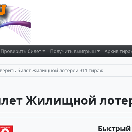
Проверить
билет
Получить
выигрыш
Архив
тира
верить билет Жилищной лотереи 311 тираж
илет Жилищной лотер
Быстрый 