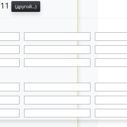
311
(другой...)