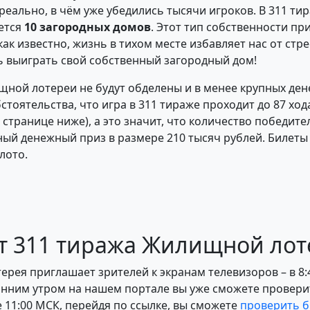
реально, в чём уже убедились тысячи игроков. В 311 т
ется
10 загородных домов
. Этот тип собственности при
как известно, жизнь в тихом месте избавляет нас от стр
ь выиграть свой собственный загородный дом!
ищной лотереи не будут обделены и в менее крупных де
стоятельства, что игра в 311 тираже проходит до 87 хо
 странице ниже), а это значит, что количество победит
ный денежный приз в размере 210 тысяч рублей. Билеты
лото.
ет 311 тиража Жилищной ло
рея приглашает зрителей к экранам телевизоров – в 8
ранним утром на нашем портале вы уже сможете провери
е 11:00 МСК, перейдя по ссылке, вы сможете
проверить 