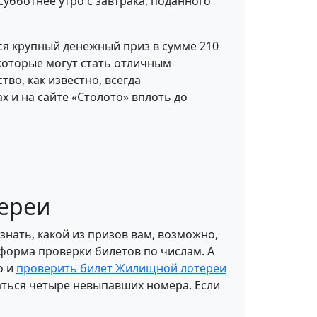
субботнее утро с завтрака, поданного
ся крупный денежный приз в сумме 210
которые могут стать отличным
во, как известно, всегда
х и на сайте «Столото» вплоть до
тереи
знать, какой из призов вам, возможно,
 форма проверки билетов по числам. А
о и
проверить билет Жилищной лотереи
гаться четыре невыпавших номера. Если