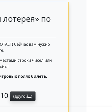
 лотерея» по
БОТАЕТ! Сейчас вам нужно
е.
 местами строки чисел или
льны!
игровых полях билета.
310
(другой...)