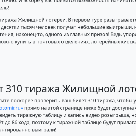
 точно. И вскоре у вас появится возможность начинать 
ель!
 тиража Жилищной лотереи. В первом туре разыгрывает
х десятки тысяч человек получат небольшие выигрыши, 
ния, наконец-то, одного из главных призов! Ведь упорст
можно купить в почтовых отделениях, лотерейных киоска
ет 310 тиража Жилищной ло
отите поскорее проверить ваш билет 310 тиража, чтобы у
lotomir.ru»
прямо на этой странице ниже будет доступна
увидеть тиражную таблицу и запись видео розыгрыша, н
ёт до 86 хода, поэтому к тиражной таблице будут прила
арантированно выиграли!