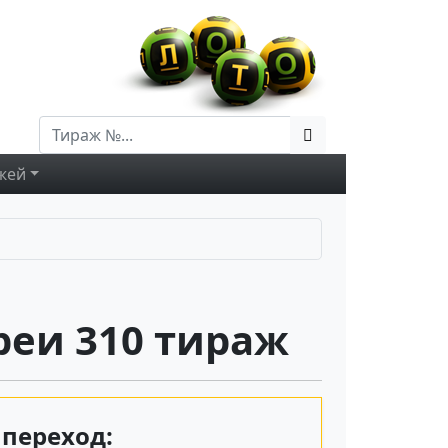
жей
еи 310 тираж
переход: