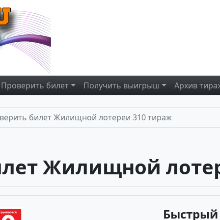
Проверить
билет
Получить
выигрыш
Архив
тира
верить билет Жилищной лотереи 310 тираж
илет Жилищной лотер
Быстрый 