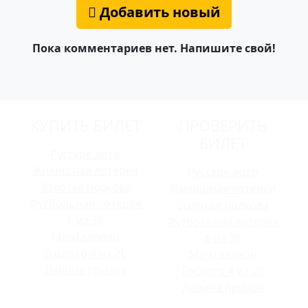
Добавить новый
Пока комментариев нет. Напишите свой!
КУПИТЬ БИЛЕТ
ПРОВЕРИТЬ
БИЛЕТ
Русское лото
Жилищная лотерея
Русское лото
Золотая подкова
Жилищная лотерея
Футбольная лотерея
Золотая подкова
6 из 36
Футбольная лотерея
Мечталлион
6 из 36
Гослото 4 из 20
Мечталлион
Лавина призов
Гослото 4 из 20
Лавина призов