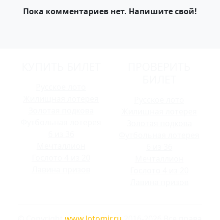
Пока комментариев нет. Напишите свой!
КУПИТЬ БИЛЕТ
ПРОВЕРИТЬ
БИЛЕТ
Русское лото
Жилищная лотерея
Русское лото
Золотая подкова
Жилищная лотерея
Футбольная лотерея
Золотая подкова
6 из 36
Футбольная лотерея
Мечталлион
6 из 36
Гослото 4 из 20
Мечталлион
Лавина призов
Гослото 4 из 20
Лавина призов
© Copyright
www.lotomir.ru
2016-2026 Все права