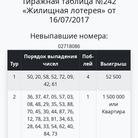
Тиражная таблица №242
«Жилищная лотерея» от
16/07/2017
Невыпавшие номера:
02
71
80
86
Порядок выпадения
Поб
-
Тур
чисел
лей
Выигрыш
1
50, 20, 58, 52, 72, 09,
4
52 500
42, 61
2
36, 37, 47, 05, 57, 03,
1
1 500 000
08, 48, 29, 35, 53, 88,
или
70, 45, 30, 44, 87, 76,
Квартира
12, 78, 23, 81, 34, 63,
28, 64, 33, 54, 62, 40,
84, 73