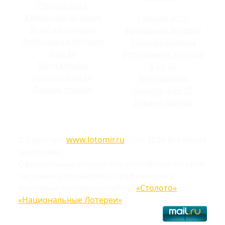
Русское лото
Жилищная лотерея
Русское лото
Золотая подкова
Жилищная лотерея
Футбольная лотерея
Золотая подкова
6 из 36
Футбольная лотерея
Мечталлион
6 из 36
Гослото 4 из 20
Мечталлион
Лавина призов
Гослото 4 из 20
Лавина призов
© Copyright
www.lotomir.ru
2016-2026 Все права
защищены
Официальные результаты российских лотерей
Частично используются графические и
текстовые материалы сайтов
«Столото»
,
«Национальные Лотереи»