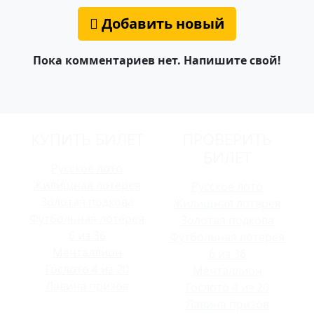
Добавить новый
Пока комментариев нет. Напишите свой!
КУПИТЬ БИЛЕТ
ПРОВЕРИТЬ
БИЛЕТ
Русское лото
Жилищная лотерея
Русское лото
Золотая подкова
Жилищная лотерея
Футбольная лотерея
Золотая подкова
6 из 36
Футбольная лотерея
Мечталлион
6 из 36
Гослото 4 из 20
Мечталлион
Лавина призов
Гослото 4 из 20
Лавина призов