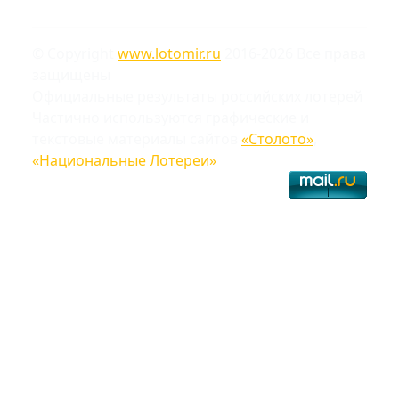
© Copyright
www.lotomir.ru
2016-2026 Все права
защищены
Официальные результаты российских лотерей
Частично используются графические и
текстовые материалы сайтов
«Столото»
,
«Национальные Лотереи»