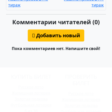
тираж
тираж
Комментарии читателей (0)
Добавить новый
Пока комментариев нет. Напишите свой!
КУПИТЬ БИЛЕТ
ПРОВЕРИТЬ
БИЛЕТ
Русское лото
Жилищная лотерея
Русское лото
Золотая подкова
Жилищная лотерея
Футбольная лотерея
Золотая подкова
6 из 36
Футбольная лотерея