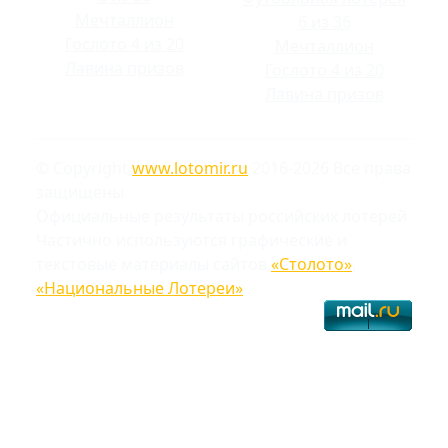
Мечталлион
6 из 36
Гослото 4 из 20
Мечталлион
Лавина призов
Гослото 4 из 20
Лавина призов
© Copyright
www.lotomir.ru
2016-2026 Все права
защищены
Официальные результаты российских лотерей
Частично используются графические и
текстовые материалы сайтов
«Столото»
,
«Национальные Лотереи»