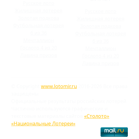
Русское лото
Жилищная лотерея
Русское лото
Золотая подкова
Жилищная лотерея
Футбольная лотерея
Золотая подкова
6 из 36
Футбольная лотерея
Мечталлион
6 из 36
Гослото 4 из 20
Мечталлион
Лавина призов
Гослото 4 из 20
Лавина призов
© Copyright
www.lotomir.ru
2016-2026 Все права
защищены
Официальные результаты российских лотерей
Частично используются графические и
текстовые материалы сайтов
«Столото»
,
«Национальные Лотереи»