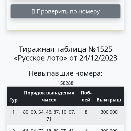
Проверить по номеру
Тиражная таблица №1525
«Русское лото» от 24/12/2023
Невыпавшие номера:
15
82
88
Порядок выпадения
Поб
-
Тур
чисел
лей
Выигрыш
1
80, 09, 54, 46, 87, 10, 07,
8
300 000
71
2
66, 04, 72, 18, 85, 75, 41,
1
300 000