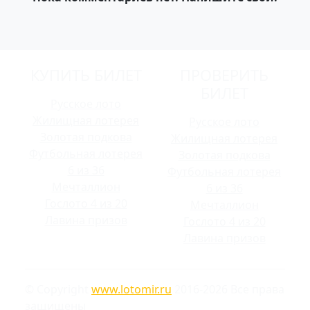
КУПИТЬ БИЛЕТ
ПРОВЕРИТЬ
БИЛЕТ
Русское лото
Жилищная лотерея
Русское лото
Золотая подкова
Жилищная лотерея
Футбольная лотерея
Золотая подкова
6 из 36
Футбольная лотерея
Мечталлион
6 из 36
Гослото 4 из 20
Мечталлион
Лавина призов
Гослото 4 из 20
Лавина призов
© Copyright
www.lotomir.ru
2016-2026 Все права
защищены