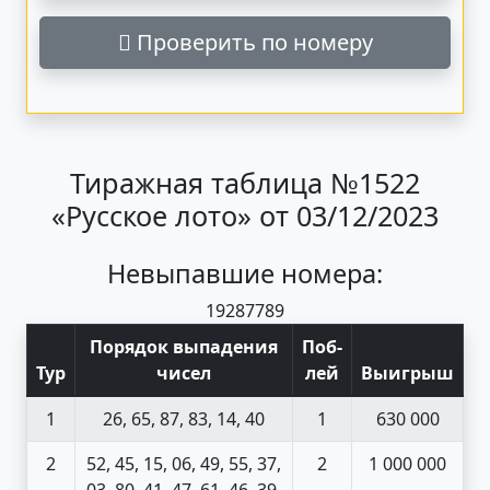
Проверить по номеру
Тиражная таблица №1522
«Русское лото» от 03/12/2023
Невыпавшие номера:
19
28
77
89
Порядок выпадения
Поб
-
Тур
чисел
лей
Выигрыш
1
26, 65, 87, 83, 14, 40
1
630 000
2
52, 45, 15, 06, 49, 55, 37,
2
1 000 000
03, 80, 41, 47, 61, 46, 39,