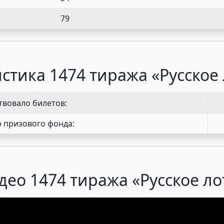
79
стика 1474 тиража «Русское
твовало билетов:
 призового фонда:
део 1474 тиража «Русское ло