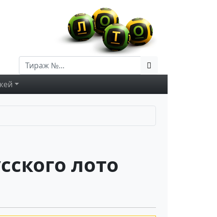
жей
сского лото