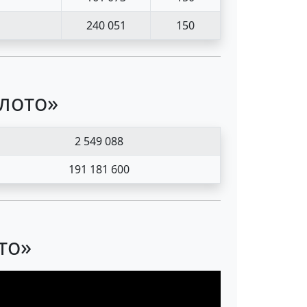
240 051
150
 лото»
2 549 088
191 181 600
то»