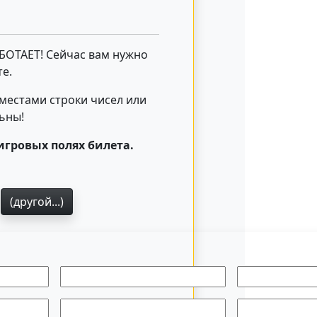
АБОТАЕТ! Сейчас вам нужно
е.
 местами строки чисел или
льны!
игровых полях билета.
4
(другой...)