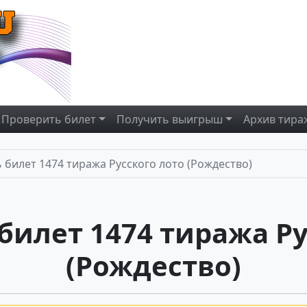
Проверить
билет
Получить
выигрыш
Архив
тира
 билет 1474 тиража Русского лото (Рождество)
билет 1474 тиража Ру
(Рождество)