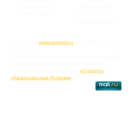
Гослото 4 из 20
Мечталлион
Лавина призов
Гослото 4 из 20
Лавина призов
© Copyright
www.lotomir.ru
2016-2026 Все права
защищены
Официальные результаты российских лотерей
Частично используются графические и
текстовые материалы сайтов
«Столото»
,
«Национальные Лотереи»