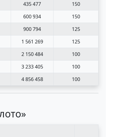
435 477
150
600 934
150
900 794
125
1 561 269
125
2 150 484
100
3 233 405
100
4 856 458
100
 лото»