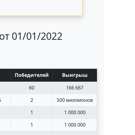
от 01/01/2022
Поб
едите
лей
Выигрыш
60
166 667
6
2
500 миллионов
1
1 000 000
1
1 000 000