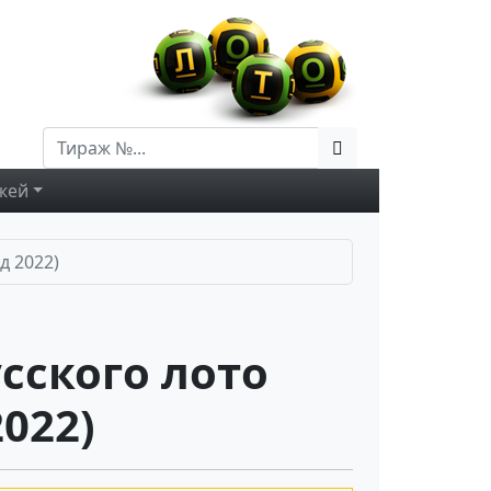
жей
д 2022)
сского лото
022)