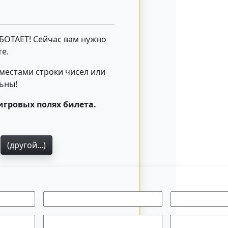
АБОТАЕТ! Сейчас вам нужно
е.
 местами строки чисел или
льны!
игровых полях билета.
1
(другой...)