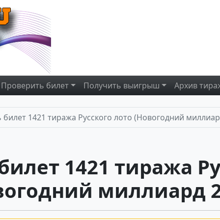
Проверить
билет
Получить
выигрыш
Архив
тира
 билет 1421 тиража Русского лото (Новогодний миллиар
билет 1421 тиража Ру
вогодний миллиард 2