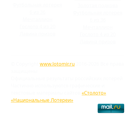
Футбольная лотерея
Золотая подкова
6 из 36
Футбольная лотерея
Мечталлион
6 из 36
Гослото 4 из 20
Мечталлион
Лавина призов
Гослото 4 из 20
Лавина призов
© Copyright
www.lotomir.ru
2016-2026 Все права
защищены
Официальные результаты российских лотерей
Частично используются графические и
текстовые материалы сайтов
«Столото»
,
«Национальные Лотереи»