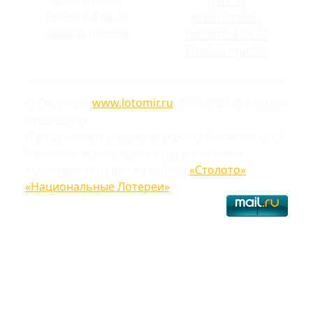
6 из 36
Гослото 4 из 20
Мечталлион
Лавина призов
Гослото 4 из 20
Лавина призов
© Copyright
www.lotomir.ru
2016-2026 Все права
защищены
Официальные результаты российских лотерей
Частично используются графические и
текстовые материалы сайтов
«Столото»
,
«Национальные Лотереи»