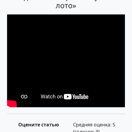
лото»
Оцените статью
Средняя оценка:
5
(голосов:
3
)