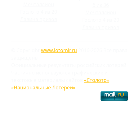
Мечталлион
6 из 36
Гослото 4 из 20
Мечталлион
Лавина призов
Гослото 4 из 20
Лавина призов
© Copyright
www.lotomir.ru
2016-2026 Все права
защищены
Официальные результаты российских лотерей
Частично используются графические и
текстовые материалы сайтов
«Столото»
,
«Национальные Лотереи»