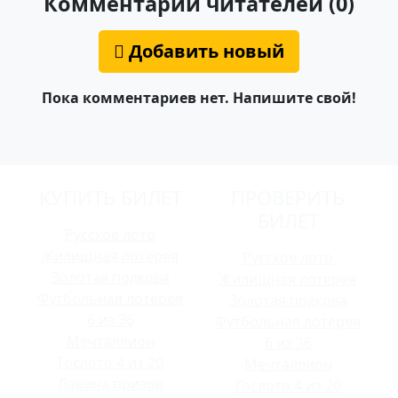
Комментарии читателей (0)
Добавить новый
Пока комментариев нет. Напишите свой!
КУПИТЬ БИЛЕТ
ПРОВЕРИТЬ
БИЛЕТ
Русское лото
Жилищная лотерея
Русское лото
Золотая подкова
Жилищная лотерея
Футбольная лотерея
Золотая подкова
6 из 36
Футбольная лотерея
Мечталлион
6 из 36
Гослото 4 из 20
Мечталлион
Лавина призов
Гослото 4 из 20