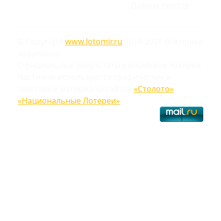
Лавина призов
© Copyright
www.lotomir.ru
2016-2026 Все права
защищены
Официальные результаты российских лотерей
Частично используются графические и
текстовые материалы сайтов
«Столото»
,
«Национальные Лотереи»