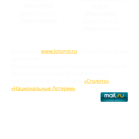
Мечталлион
6 из 36
Гослото 4 из 20
Мечталлион
Лавина призов
Гослото 4 из 20
Лавина призов
© Copyright
www.lotomir.ru
2016-2026 Все права
защищены
Официальные результаты российских лотерей
Частично используются графические и
текстовые материалы сайтов
«Столото»
,
«Национальные Лотереи»