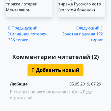
тиража лотереи
тиража Русского лото
Мечталлион
(золотой бочонок)
Предыдущий
Следующий
Жилищная лотерея
Золотая подкова 192
336 тираж
тираж
Комментарии читателей (2)
Добавить новый
Любаша
05.05.2019, 07:29
В этот раз ни чего не выиграла.Жаль.Буду
играть ещё.