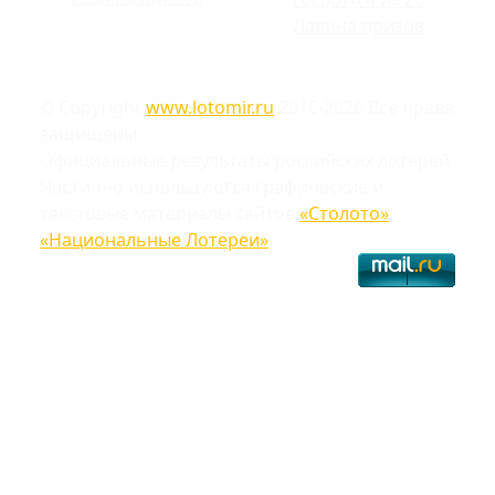
Лавина призов
© Copyright
www.lotomir.ru
2016-2026 Все права
защищены
Официальные результаты российских лотерей
Частично используются графические и
текстовые материалы сайтов
«Столото»
,
«Национальные Лотереи»