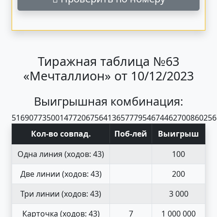
Тиражная таблица №63
«Мечталлион» от 10/12/2023
Выигрышная комбинация:
51
69
07
73
50
01
47
72
06
75
64
13
65
77
79
54
67
44
62
70
08
60
25
6
Кол-во совпад
.
Поб
-
лей
Выигрыш
Одна линия
(ходов: 43)
100
Две линии
(ходов: 43)
200
Три линии
(ходов: 43)
3 000
Карточка
(ходов: 43)
7
1 000 000