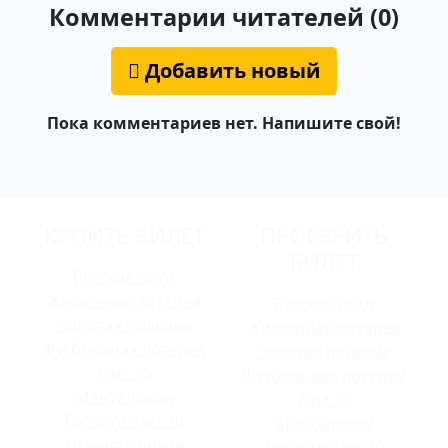
Комментарии читателей (0)
Добавить новый
Пока комментариев нет. Напишите свой!
КУПИТЬ БИЛЕТ
ПРОВЕРИТЬ
БИЛЕТ
Русское лото
Жилищная лотерея
Русское лото
Золотая подкова
Жилищная лотерея
Футбольная лотерея
Золотая подкова
6 из 36
Футбольная лотерея
Мечталлион
6 из 36
Гослото 4 из 20
Мечталлион
Лавина призов
Гослото 4 из 20