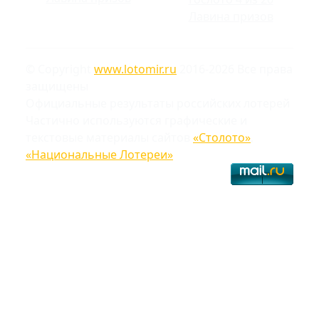
Лавина призов
© Copyright
www.lotomir.ru
2016-2026 Все права
защищены
Официальные результаты российских лотерей
Частично используются графические и
текстовые материалы сайтов
«Столото»
,
«Национальные Лотереи»