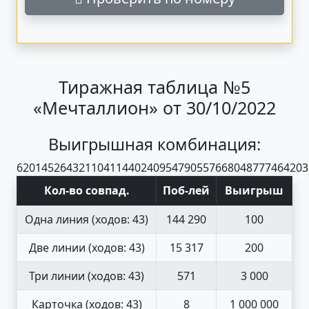
Тиражная таблица №5
«Мечталлион» от 30/10/2022
Выигрышная комбинация:
62
01
45
26
43
21
10
41
14
40
24
09
54
79
05
57
66
80
48
77
74
64
20
3
Кол-во совпад
.
Поб
-
лей
Выигрыш
Одна линия
(ходов: 43)
144 290
100
Две линии
(ходов: 43)
15 317
200
Три линии
(ходов: 43)
571
3 000
Карточка
(ходов: 43)
8
1 000 000