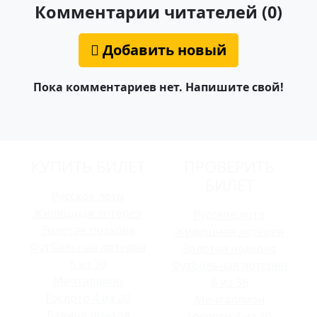
Комментарии читателей (0)
Добавить новый
Пока комментариев нет. Напишите свой!
КУПИТЬ БИЛЕТ
ПРОВЕРИТЬ
БИЛЕТ
Русское лото
Жилищная лотерея
Русское лото
Золотая подкова
Жилищная лотерея
Футбольная лотерея
Золотая подкова
6 из 36
Футбольная лотерея
Мечталлион
6 из 36
Гослото 4 из 20
Мечталлион
Лавина призов
Гослото 4 из 20