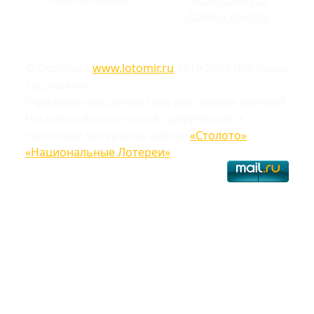
Лавина призов
© Copyright
www.lotomir.ru
2016-2026 Все права
защищены
Официальные результаты российских лотерей
Частично используются графические и
текстовые материалы сайтов
«Столото»
,
«Национальные Лотереи»