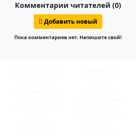
Комментарии читателей (0)
Добавить новый
Пока комментариев нет. Напишите свой!
КУПИТЬ БИЛЕТ
ПРОВЕРИТЬ
БИЛЕТ
Русское лото
Жилищная лотерея
Русское лото
Золотая подкова
Жилищная лотерея
Футбольная лотерея
Золотая подкова
6 из 36
Футбольная лотерея
Мечталлион
6 из 36
Гослото 4 из 20
Мечталлион
Лавина призов
Гослото 4 из 20