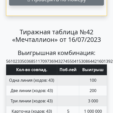
Тиражная таблица №42
«Мечталлион» от 16/07/2023
Выигрышная комбинация:
56
10
23
35
03
68
51
17
09
73
69
43
27
45
50
41
53
08
64
42
16
01
39
2
Кол-во совпад
.
Поб
-
лей
Выигрыш
Одна линия
(ходов: 43)
100
Две линии
(ходов: 43)
200
Три линии
(ходов: 43)
3 000
Карточка
(ходов: 43)
5
1 000 000